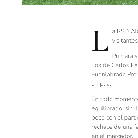
L
a RSD Al
visitantes
Primera v
Los de Carlos Pé
Fuenlabrada Pro
amplia.
En todo momento, 
equilibrado, sin 
poco con el parti
rechace de una fa
en el marcador.