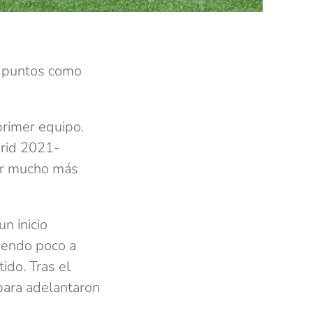
s puntos como
primer equipo.
drid 2021-
er mucho más
n inicio
ciendo poco a
ido. Tras el
 para adelantaron