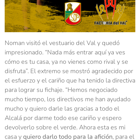
Noman visitó el vestuario del Val y quedó
impresionado. “Nada más entrar aquí ya ves
cómo es tu casa, ya no vienes como rival y se
disfruta”. El extremo se mostró agradecido por
el esfuerzo y el cariño que ha tenido la directiva
para lograr su fichaje. “Hemos negociado
mucho tiempo, los directivos me han ayudado
mucho y quiero darle las gracias a todo el
Alcalá por darme todo ese cariño y espero
devolverlo sobre el verde. Ahora esta es mi
casa y
quiero darlo todo para la afición
, para el