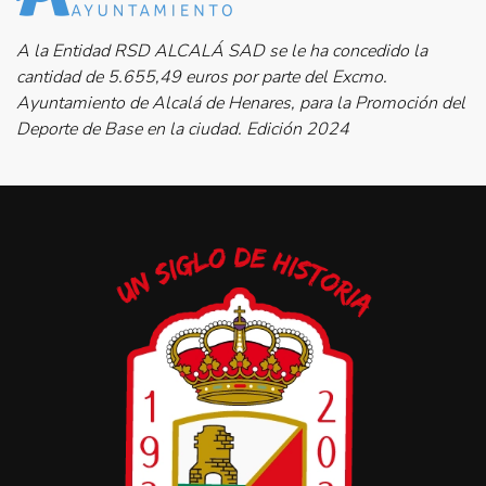
A la Entidad RSD ALCALÁ SAD se le ha concedido la
cantidad de 5.655,49 euros por parte del Excmo.
Ayuntamiento de Alcalá de Henares, para la Promoción del
Deporte de Base en la ciudad. Edición 2024